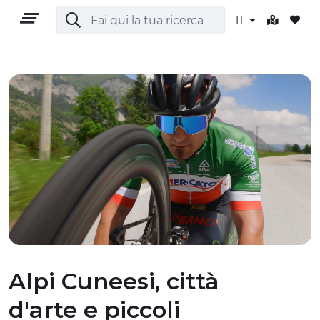
IT
IT
TERRITORIO
OUTDOOR
CULTURA
Alpi Cuneesi, città
d'arte e piccoli
NATURA E BENESSERE